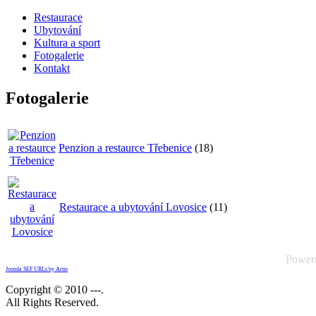
Restaurace
Ubytování
Kultura a sport
Fotogalerie
Kontakt
Fotogalerie
Penzion a restaurce Třebenice
(18)
Restaurace a ubytování Lovosice
(11)
Power
Joomla SEF URLs by Artio
Copyright © 2010 ---.
All Rights Reserved.